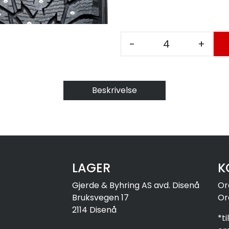
-
+
Beskrivelse
LAGER
K
Gjerde & Byhring AS avd. Disenå
Or
Bruksvegen 17
Or
2114 Disenå
*t