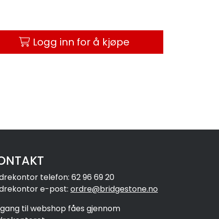
Logg inn for å kjøpe
ONTAKT
drekontor telefon: 62 96 69 20
drekontor e-post:
ordre@bridgestone.no
ilgang til webshop fåes gjennom