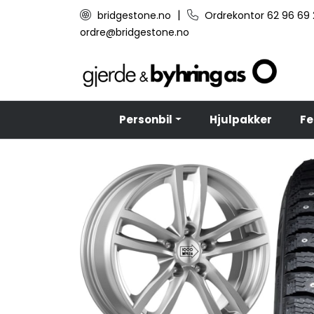
Skip to main content
|
bridgestone.no
Ordrekontor 62 96 69
ordre@bridgestone.no
Personbil
Hjulpakker
Fe