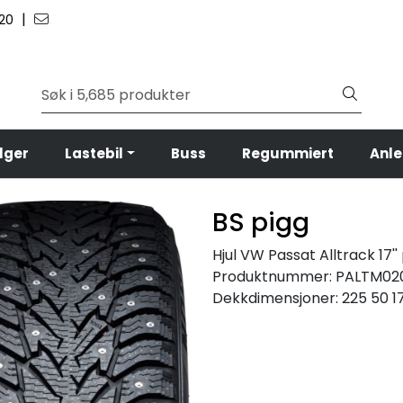
|
 20
lger
Lastebil
Buss
Regummiert
Anl
BS pigg
Hjul VW Passat Alltrack 17''
Produktnummer:
PALTM02
Dekkdimensjoner:
225 50 1