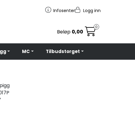
Infosenter
Logg inn
0
Beløp
0,00
egg
MC
Tilbudstorget
 pigg
017P
7