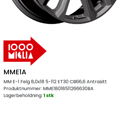
MC
Tilbudstorget
MME1A
MM E-1 Felg 8,0x18 5-112 ET30 CB66,6 Antrasitt
Produktnummer:
MME18018511266630BA
Lagerbeholdning:
1 stk