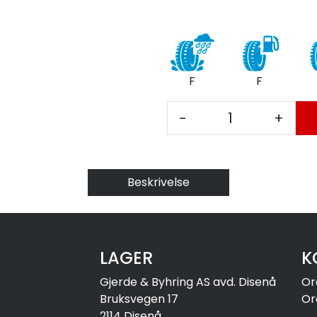
F
F
-
+
Beskrivelse
LAGER
K
Gjerde & Byhring AS avd. Disenå
Or
Bruksvegen 17
Or
2114 Disenå