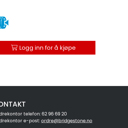
Logg inn for å kjøpe
ONTAKT
drekontor telefon: 62 96 69 20
drekontor e-post:
ordre@bridgestone.no