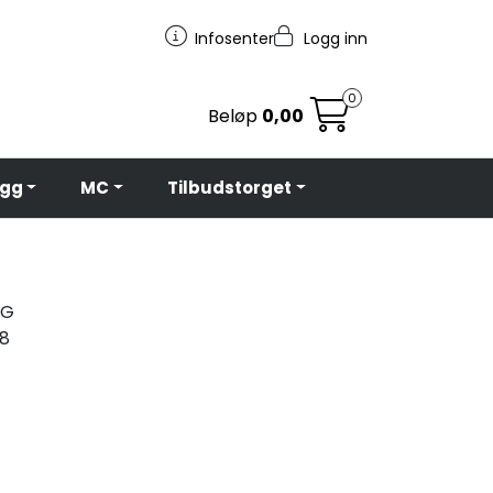
Infosenter
Logg inn
0
Beløp
0,00
egg
MC
Tilbudstorget
UG
8