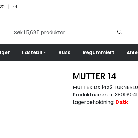
|
 20
lger
Lastebil
Buss
Regummiert
Anl
MUTTER 14
MUTTER DX 14X2 TURNERL
Produktnummer:
38098041
Lagerbeholdning:
0 stk