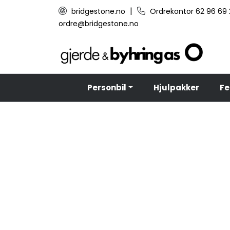
Skip to main content
|
bridgestone.no
Ordrekontor 62 96 69
ordre@bridgestone.no
Personbil
Hjulpakker
Fe