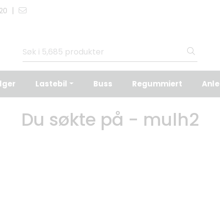
|
 20
lger
Lastebil
Buss
Regummiert
Anl
Du søkte på - mulh2