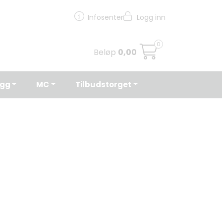
Infosenter
Logg inn
0
Beløp
0,00
egg
MC
Tilbudstorget