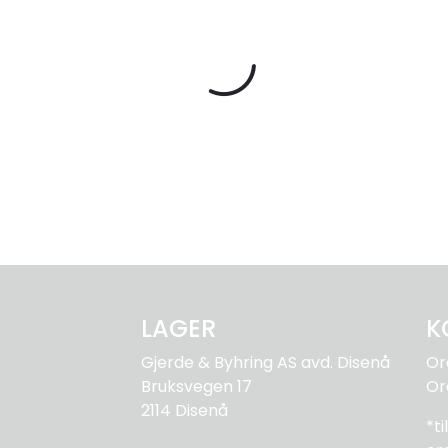
LAGER
K
Gjerde & Byhring AS avd. Disenå
Or
Bruksvegen 17
Or
2114 Disenå
*t