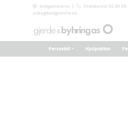
Skip to main content
|
bridgestone.no
Ordrekontor 62 96 69
ordre@bridgestone.no
Personbil
Hjulpakker
Fe