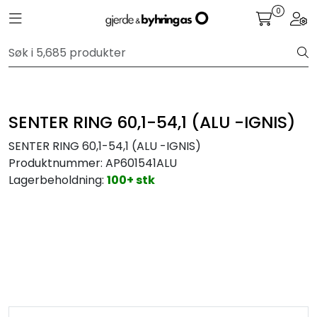
Skip to main content
0
Toggle navigation
Togg
Personbil
Hjulpakker
SENTER RING 60,1-54,1 (ALU -IGNIS)
Felger
SENTER RING 60,1-54,1 (ALU -IGNIS)
Produktnummer:
AP601541ALU
Lastebil
Lagerbeholdning:
100+ stk
Buss
Regummiert
Anlegg