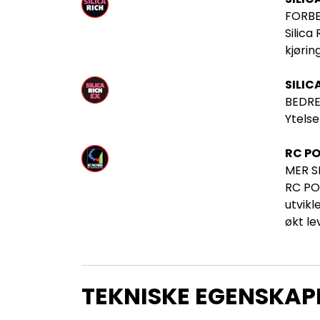
FORBE
Silica
kjørin
SILIC
BEDRE
Ytelse
RC P
MER S
RC POL
utvikl
økt le
TEKNISKE EGENSKAP