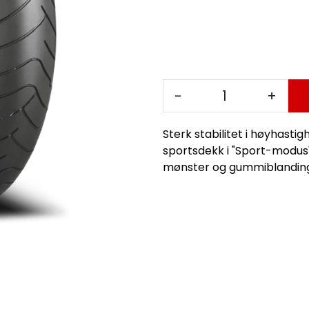
-
+
Sterk stabilitet i høyhasti
sportsdekk i "Sport-modus
mønster og gummiblanding g