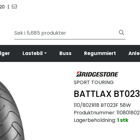
|
 20
lger
Lastebil
Buss
Regummiert
Anl
SPORT TOURING
BATTLAX BT023
110/80ZR18 BT023F 58W
Produktnummer:
11080180
Lagerbeholdning:
1 stk