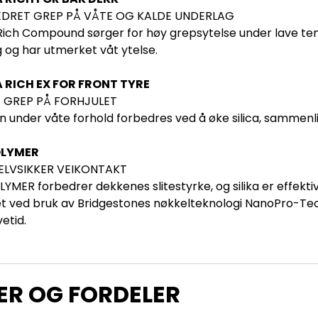
DRET GREP PÅ VÅTE OG KALDE UNDERLAG
 Rich Compound sørger for høy grepsytelse under lave temp
g og har utmerket våt ytelse.
A RICH EX FOR FRONT TYRE
 GREP PÅ FORHJULET
n under våte forhold forbedres ved å øke silica, sammenli
OLYMER
ELVSIKKER VEIKONTAKT
YMER forbedrer dekkenes slitestyrke, og silika er effekti
et ved bruk av Bridgestones nøkkelteknologi NanoPro-Tech®
vetid.
ER OG FORDELER