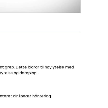
vnt grep. Dette bidrar til høy ytelse med
tsytelse og demping.
teret gir lineær håntering.