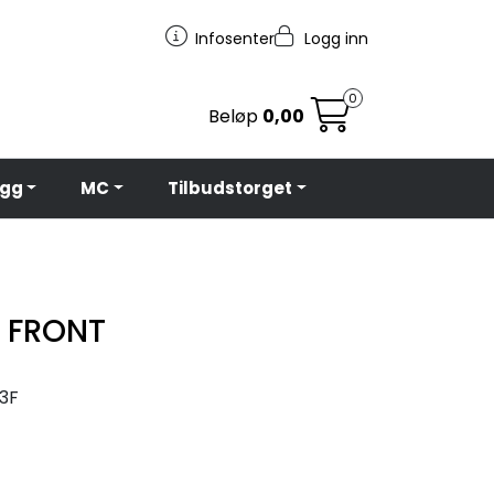
Infosenter
Logg inn
0
Beløp
0,00
egg
MC
Tilbudstorget
 FRONT
23F