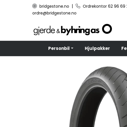
Skip to main content
|
bridgestone.no
Ordrekontor 62 96 69
ordre@bridgestone.no
Personbil
Hjulpakker
Fe