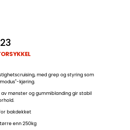
23
TORSYKKEL
astighetscruising, med grep og styring som
-modus"-kjøring.
av mønster og gummiblanding gir stabil
orhold.
for bakdekket
større enn 250kg