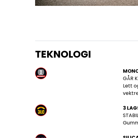
TEKNOLOGI
MONO 
GÅR K
Lett o
vektre
3 LAG
STABI
Gummib
SILIC