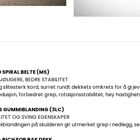
SPIRAL BELTE (MS)
JØLIGERE, BEDRE STABILITET
g slitesterk kord, surret rundt dekkets omkrets for å gi je
dusjon, forbedret grep, rotasjonsstabilitet, høy hastighe
S GUMMIBLANDING (3LC)
LITET OG SVING EGENSKAPER
landingen på skulderen gir utmerket grep i nedlegg, sen
A RICH FOR BAK DEKK