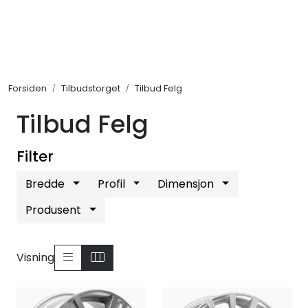
Skip to main content
Personbil
Forsiden
Tilbudstorget
Tilbud Felg
Hjulpakker
Tilbud Felg
Felger
Filter
Lastebil
Bredde
Profil
Dimensjon
Buss
Produsent
Regummiert
Visning
Anlegg