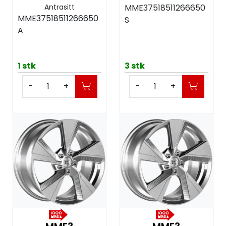
Antrasitt
MME37518511266650
MME37518511266650
S
A
1 stk
3 stk
-
+
-
+