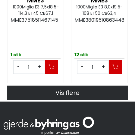
MME3
MME3
1000Miglia E3 7,5x18 5-
1000Miglia E3 8,0x19 5-
114,3 ET45 CB67,1
108 ET50 CB63,4
MME37518511467145
MME38019510863448
1 stk
12 stk
-
+
-
+
Vis flere