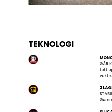
TEKNOLOGI
MONO 
GÅR K
Lett o
vektre
3 LAG
STABI
Gummib
SILIC