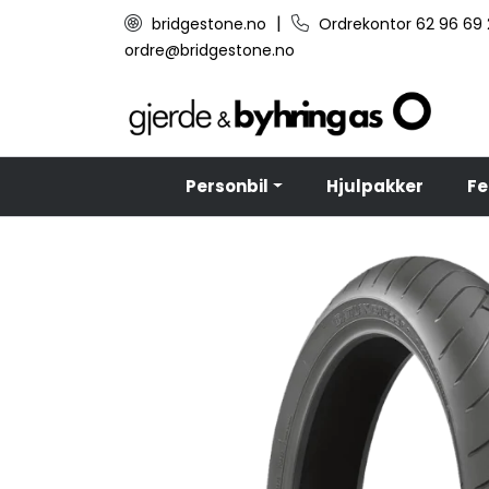
Skip to main content
|
bridgestone.no
Ordrekontor 62 96 69
ordre@bridgestone.no
Personbil
Hjulpakker
Fe