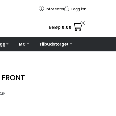
Infosenter
Logg inn
0
Beløp
0,00
egg
MC
Tilbudstorget
 FRONT
23F