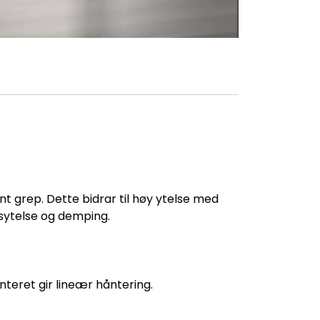
vnt grep. Dette bidrar til høy ytelse med
tsytelse og demping.
teret gir lineær håntering.