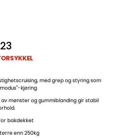
23
TORSYKKEL
astighetscruising, med grep og styring som
-modus"-kjøring.
av mønster og gummiblanding gir stabil
orhold.
for bakdekket
større enn 250kg