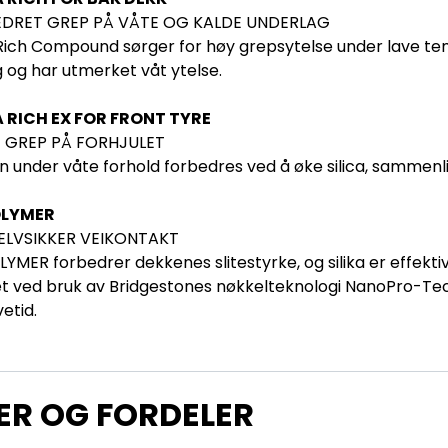
DRET GREP PÅ VÅTE OG KALDE UNDERLAG
 Rich Compound sørger for høy grepsytelse under lave temp
g og har utmerket våt ytelse.
A RICH EX FOR FRONT TYRE
 GREP PÅ FORHJULET
n under våte forhold forbedres ved å øke silica, sammenli
OLYMER
ELVSIKKER VEIKONTAKT
YMER forbedrer dekkenes slitestyrke, og silika er effekti
et ved bruk av Bridgestones nøkkelteknologi NanoPro-Tech®
vetid.
ER OG FORDELER