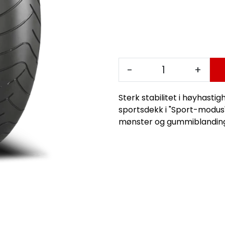
-
+
Sterk stabilitet i høyhasti
sportsdekk i "Sport-modus
mønster og gummiblanding g