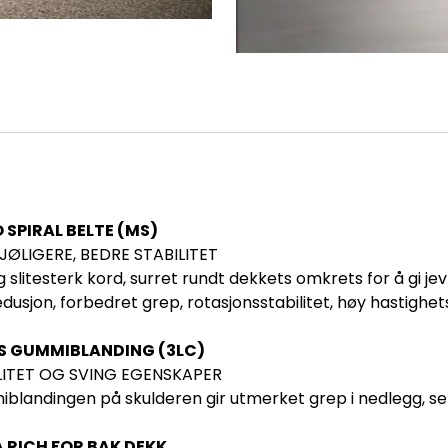
SPIRAL BELTE (MS)
JØLIGERE, BEDRE STABILITET
g slitesterk kord, surret rundt dekkets omkrets for å gi je
dusjon, forbedret grep, rotasjonsstabilitet, høy hastighe
S GUMMIBLANDING (3LC)
LITET OG SVING EGENSKAPER
landingen på skulderen gir utmerket grep i nedlegg, sen
A RICH FOR BAK DEKK