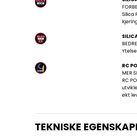
FORBE
Silica
kjørin
SILIC
BEDRE
Ytelse
RC P
MER S
RC POL
utvikl
økt le
TEKNISKE EGENSKAP