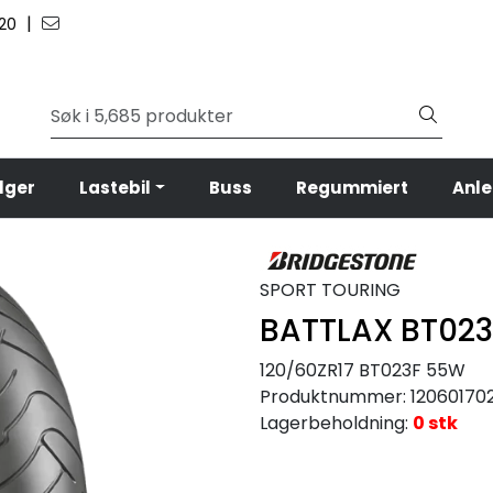
|
 20
lger
Lastebil
Buss
Regummiert
Anl
SPORT TOURING
BATTLAX BT023
120/60ZR17 BT023F 55W
Produktnummer:
12060170
Lagerbeholdning:
0 stk