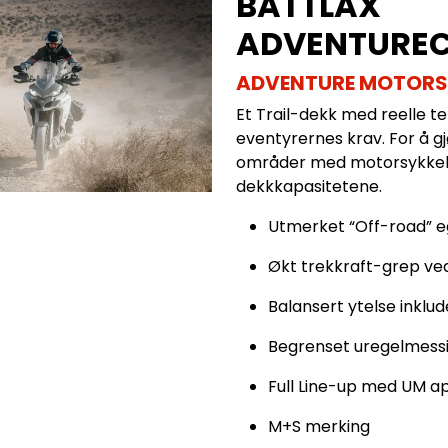
BATTLAX
ADVENTURE
ADVENTURE MOTORS
Et Trail-dekk med reelle t
eventyrernes krav. For å g
områder med motorsykkele
dekkkapasitetene.
Utmerket “Off-road” 
Økt trekkraft-grep ve
Balansert ytelse inklud
Begrenset uregelmessi
Full Line-up med UM ap
M+S merking