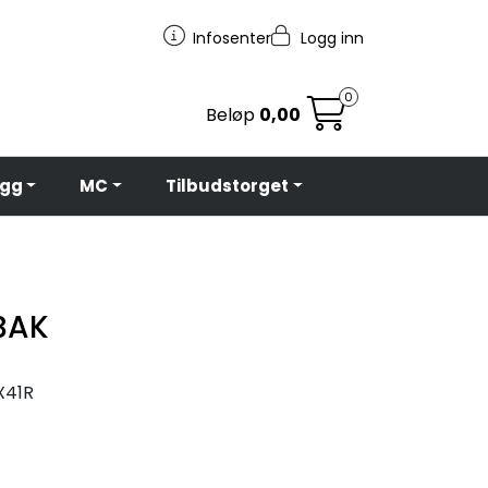
Infosenter
Logg inn
0
Beløp
0,00
egg
MC
Tilbudstorget
BAK
X41R