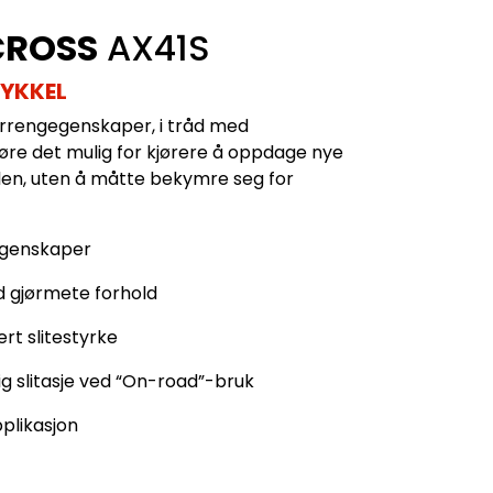
CROSS
AX41S
YKKEL
errengegenskaper, i tråd med
jøre det mulig for kjørere å oppdage nye
n, uten å måtte bekymre seg for
egenskaper
d gjørmete forhold
ert slitestyrke
g slitasje ved “On-road”-bruk
plikasjon