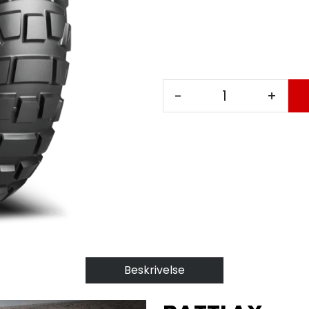
-
+
Beskrivelse