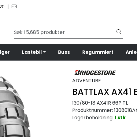
|
 20
lger
Lastebil
Buss
Regummiert
Anl
ADVENTURE
BATTLAX AX41 
130/80-18 AX41R 66P TL
Produktnummer:
1308018A
Lagerbeholdning:
1 stk