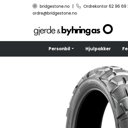
Skip to main content
|
bridgestone.no
Ordrekontor 62 96 69
ordre@bridgestone.no
Personbil
Hjulpakker
Fe