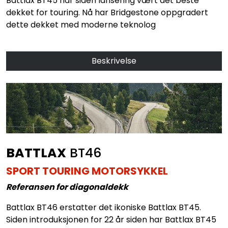
Battlax BT45 har siden lansering vært det beste
dekket for touring. Nå har Bridgestone oppgradert
dette dekket med moderne teknolog
Beskrivelse
BATTLAX
BT46
SPORT TOURING MOTORSYKKEL
Referansen for diagonaldekk
Battlax BT46 erstatter det ikoniske Battlax BT45.
Siden introduksjonen for 22 år siden har Battlax BT45