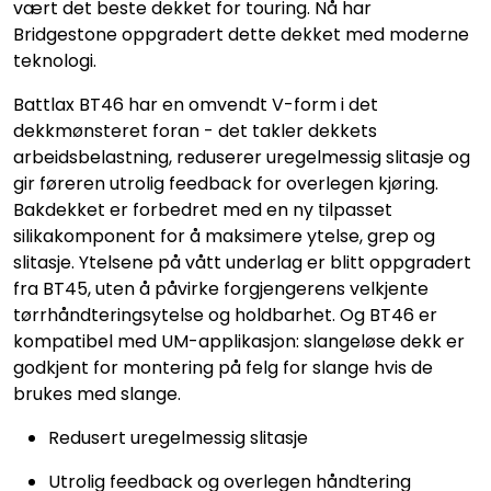
vært det beste dekket for touring. Nå har
Bridgestone oppgradert dette dekket med moderne
teknologi.
Battlax BT46 har en omvendt V-form i det
dekkmønsteret foran - det takler dekkets
arbeidsbelastning, reduserer uregelmessig slitasje og
gir føreren utrolig feedback for overlegen kjøring.
Bakdekket er forbedret med en ny tilpasset
silikakomponent for å maksimere ytelse, grep og
slitasje. Ytelsene på vått underlag er blitt oppgradert
fra BT45, uten å påvirke forgjengerens velkjente
tørrhåndteringsytelse og holdbarhet. Og BT46 er
kompatibel med UM-applikasjon: slangeløse dekk er
godkjent for montering på felg for slange hvis de
brukes med slange.
Redusert uregelmessig slitasje
Utrolig feedback og overlegen håndtering