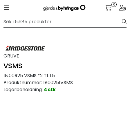
Skip to main content
0
Toggle navigation
Togg
Personbil
Hjulpakker
GRUVE
Felger
VSMS
Lastebil
18.00R25 VSMS *2 TL L5
Produktnummer:
1800251VSMS
Buss
Lagerbeholdning:
4 stk
Regummiert
Anlegg