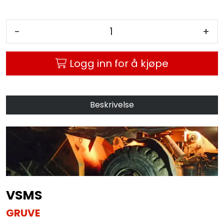
MC
-
+
Tilbudstorget
Logg inn for å kjøpe
Beskrivelse
VSMS
GRUVE