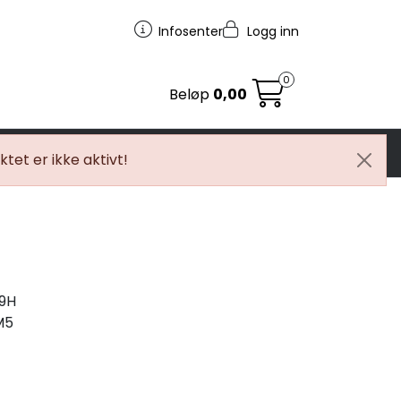
Infosenter
Logg inn
0
Beløp
0,00
egg
MC
Tilbudstorget
tet er ikke aktivt!
89H
M5