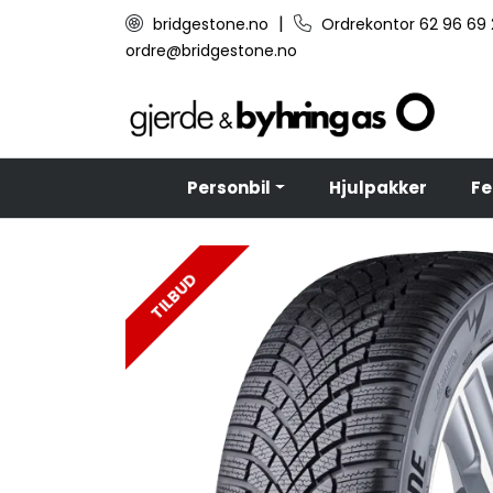
Skip to main content
|
bridgestone.no
Ordrekontor 62 96 69
ordre@bridgestone.no
Personbil
Hjulpakker
Fe
TILBUD