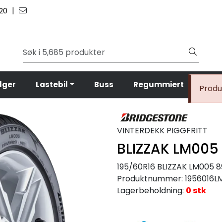
|
 20
lger
Lastebil
Buss
Regummiert
Anl
Produk
VINTERDEKK PIGGFRITT
BLIZZAK LM005
195/60R16 BLIZZAK LM005 
Produktnummer:
1956016L
Lagerbeholdning:
0 stk