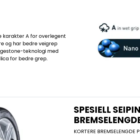
e karakter A for overlegent
re og har bedre veigrep
dgestone-teknologi med
lica for bedre grep.
SPESIELL SEIPI
BREMSELENGD
KORTERE BREMSELENGDE P