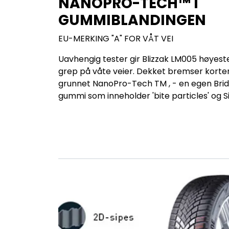
NANOPRO-TECH™ I
GUMMIBLANDINGEN
EU-MERKING "A" FOR VÅT VEI
Uavhengig tester gir Blizzak LM005 høyest
grep på våte veier. Dekket bremser korte
grunnet NanoPro-Tech TM , - en egen Bri
gummi som inneholder 'bite particles' og Si