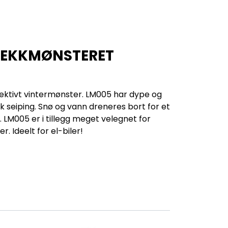
 DEKKMØNSTERET
ektivt vintermønster. LM005 har dype og
k seiping. Snø og vann dreneres bort for et
p. LM005 er i tillegg meget velegnet for
r. Ideelt for el-biler!