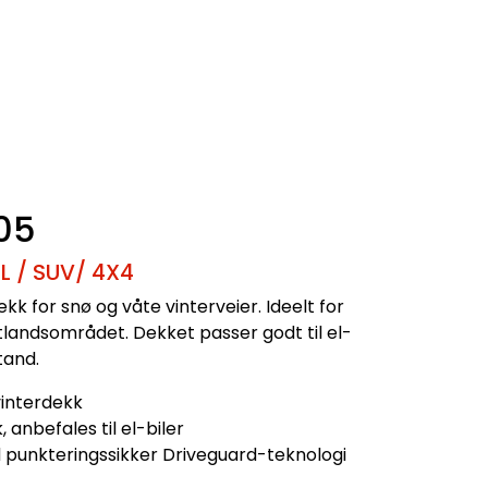
05
L / SUV/ 4X4
kk for snø og våte vinterveier. Ideelt for
østlandsområdet. Dekket passer godt til el-
tand.
 vinterdekk
, anbefales til el-biler
 punkteringssikker Driveguard-teknologi