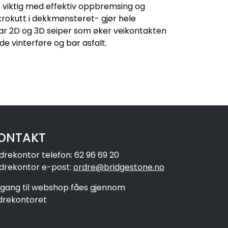
et viktig med effektiv oppbremsing og
krokutt i dekkmønsteret- gjør hele
 har 2D og 3D seiper som øker veikontakten
de vinterføre og bar asfalt.
ONTAKT
drekontor telefon: 62 96 69 20
drekontor e-post:
ordre@bridgestone.no
ilgang til webshop fåes gjennom
drekontoret