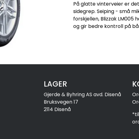
På glatte vinterveier er d
sidegrep. Seiping - små mi
forskjellen, Blizzak LM005
og gir bedre kontroll på bå
LAGER
K
Gjerde & Byhring AS avd. Disenå
Or
Bruksvegen 17
Or
2114 Disenå
*t
or