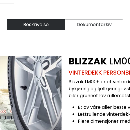
Beskrivelse
Dokumentarkiv
BLIZZAK
LM0
VINTERDEKK PERSONBI
Blizzak LM005 er et vinterde
bykjøring og fjellkjøring i 
biler grunnet lav rullemots
Et av våre aller beste
Lettrullende vinterdekk
Flere dimensjoner med