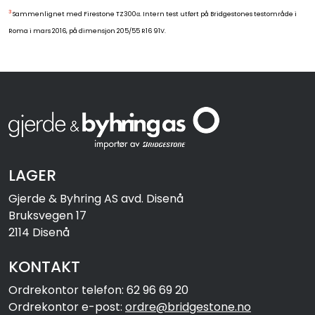
3
Sammenlignet med Firestone TZ300α. Intern test utført på Bridgestones testområde i
Roma i mars 2016, på dimensjon 205/55 R16 91V.
LAGER
Gjerde & Byhring AS avd. Disenå
Bruksvegen 17
2114 Disenå
KONTAKT
Ordrekontor telefon: 62 96 69 20
Ordrekontor e-post:
ordre@bridgestone.no