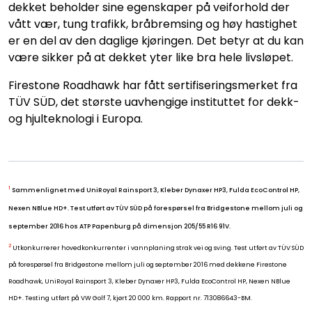
dekket beholder sine egenskaper på veiforhold der
vått vær, tung trafikk, bråbremsing og høy hastighet
er en del av den daglige kjøringen. Det betyr at du kan
være sikker på at dekket yter like bra hele livsløpet.
Firestone Roadhawk har fått sertifiseringsmerket fra
TÜV SÜD, det største uavhengige instituttet for dekk-
og hjulteknologi i Europa.
1
Sammenlignet med UniRoyal Rainsport 3, Kleber Dynaxer HP3, Fulda EcoControl HP,
Nexen NBlue HD+. Test utført av TÜV SÜD på forespørsel fra Bridgestone mellom juli og
september 2016 hos ATP Papenburg på dimensjon 205/55 R16 91V.
2
Utkonkurrerer hovedkonkurrenter i vannplaning strak vei og sving. Test utført av TÜV SÜD
på forespørsel fra Bridgestone mellom juli og september 2016 med dekkene Firestone
Roadhawk, UniRoyal Rainsport 3, Kleber Dynaxer HP3, Fulda EcoControl HP, Nexen NBlue
HD+. Testing utført på VW Golf 7, kjørt 20 000 km. Rapport nr. 713086643-BM.