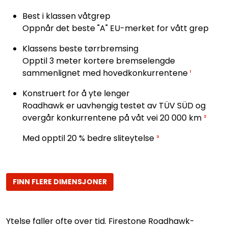
Best i klassen våtgrep
Oppnår det beste "A" EU-merket for vått grep
Klassens beste tørrbremsing
Opptil 3 meter kortere bremselengde
sammenlignet med hovedkonkurrentene
¹
Konstruert for å yte lenger
Roadhawk er uavhengig testet av TÜV SÜD og
overgår konkurrentene på våt vei 20 000 km
²
Med opptil 20 % bedre sliteytelse
³
FINN FLERE DIMENSJONER
Ytelse faller ofte over tid. Firestone Roadhawk-