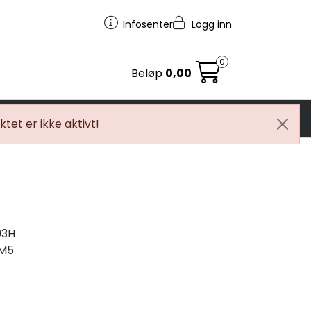
Infosenter
Logg inn
0
Beløp
0,00
egg
MC
Tilbudstorget
tet er ikke aktivt!
93H
LM5