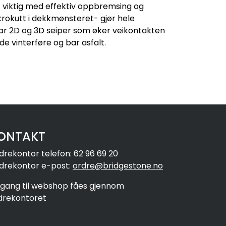
et viktig med effektiv oppbremsing og
krokutt i dekkmønsteret- gjør hele
 har 2D og 3D seiper som øker veikontakten
de vinterføre og bar asfalt.
ONTAKT
drekontor telefon: 62 96 69 20
drekontor e-post:
ordre@bridgestone.no
ilgang til webshop fåes gjennom
drekontoret