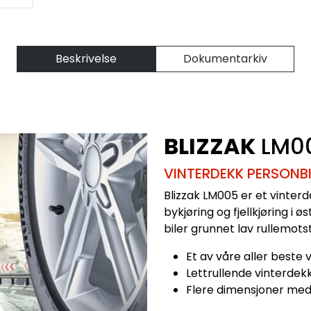
Beskrivelse
Dokumentarkiv
BLIZZAK
LM0
VINTERDEKK PERSONBI
Blizzak LM005 er et vinterde
bykjøring og fjellkjøring i 
biler grunnet lav rullemots
Et av våre aller beste
Lettrullende vinterdekk
Flere dimensjoner med