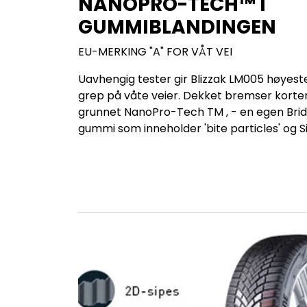
NANOPRO-TECH™ I
GUMMIBLANDINGEN
EU-MERKING "A" FOR VÅT VEI
Uavhengig tester gir Blizzak LM005 høyest
grep på våte veier. Dekket bremser korte
grunnet NanoPro-Tech TM , - en egen Bri
gummi som inneholder 'bite particles' og Si