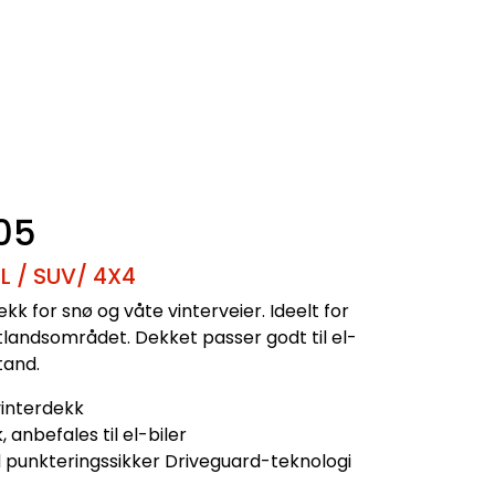
05
L / SUV/ 4X4
kk for snø og våte vinterveier. Ideelt for
østlandsområdet. Dekket passer godt til el-
tand.
 vinterdekk
, anbefales til el-biler
 punkteringssikker Driveguard-teknologi