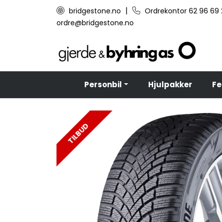
Skip to main content
|
bridgestone.no
Ordrekontor 62 96 69
ordre@bridgestone.no
Personbil
Hjulpakker
Fe
TILBUD