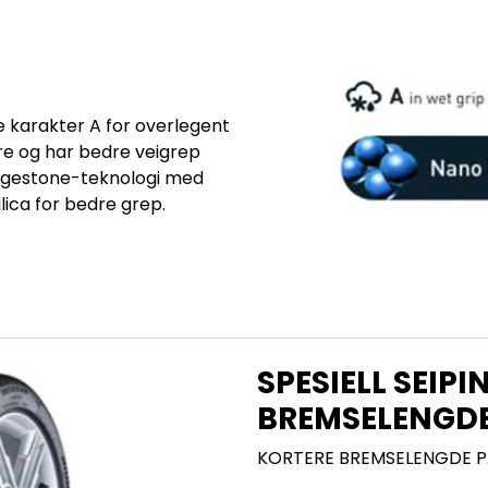
e karakter A for overlegent
re og har bedre veigrep
dgestone-teknologi med
lica for bedre grep.
SPESIELL SEIPI
BREMSELENGD
KORTERE BREMSELENGDE P