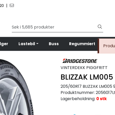
|
 20
lger
Lastebil
Buss
Regummiert
Anl
Produk
VINTERDEKK PIGGFRITT
BLIZZAK LM005
205/60R17 BLIZZAK LM005 
Produktnummer:
2056017
Lagerbeholdning:
0 stk