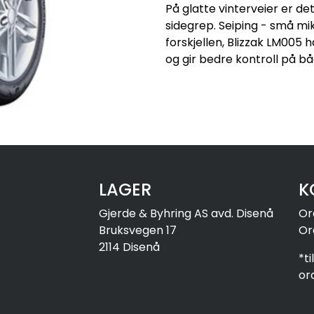
På glatte vinterveier er d
sidegrep. Seiping - små mi
forskjellen, Blizzak LM005
og gir bedre kontroll på bå
LAGER
K
Gjerde & Byhring AS avd. Disenå
Or
Bruksvegen 17
Or
2114 Disenå
*t
or