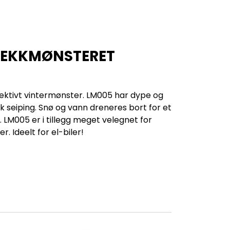
 DEKKMØNSTERET
ektivt vintermønster. LM005 har dype og
k seiping. Snø og vann dreneres bort for et
p. LM005 er i tillegg meget velegnet for
r. Ideelt for el-biler!