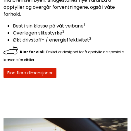
må bremse i byen, Bridgestones nye Turanza 6
oppfyller og overgår forventningene, også i våte
forhold.
1
Best i sin klasse på våt veibane
2
Overlegen slitestyrke
2
Økt drivstoff- / energieffektivitet
Klar for elbil
: Dekket er designet for å oppfylle de spesielle
kravene for elbiler.
Finn flere dimensjoner