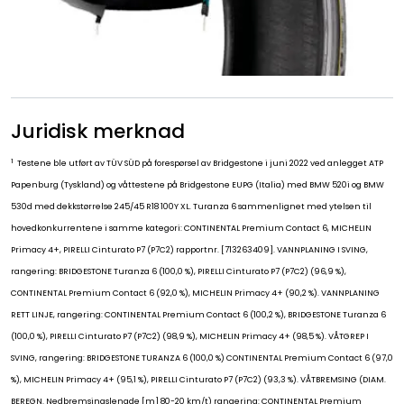
Juridisk merknad
1
Testene ble utført av TÜV SÜD på forespørsel av Bridgestone i juni 2022 ved anlegget ATP
Papenburg (Tyskland) og våttestene på Bridgestone EUPG (Italia) med BMW 520i og BMW
530d med dekkstørrelse 245/45 R18 100Y XL. Turanza 6 sammenlignet med ytelsen til
hovedkonkurrentene i samme kategori: CONTINENTAL Premium Contact 6, MICHELIN
Primacy 4+, PIRELLI Cinturato P7 (P7C2) rapportnr. [713263409]. VANNPLANING I SVING,
rangering: BRIDGESTONE Turanza 6 (100,0 %), PIRELLI Cinturato P7 (P7C2) (96,9 %),
CONTINENTAL Premium Contact 6 (92,0 %), MICHELIN Primacy 4+ (90,2 %). VANNPLANING
RETT LINJE, rangering: CONTINENTAL Premium Contact 6 (100,2 %), BRIDGESTONE Turanza 6
(100,0 %), PIRELLI Cinturato P7 (P7C2) (98,9 %), MICHELIN Primacy 4+ (98,5 %). VÅTGREP I
SVING, rangering: BRIDGESTONE TURANZA 6 (100,0 %) CONTINENTAL Premium Contact 6 (97,0
%), MICHELIN Primacy 4+ (95,1 %), PIRELLI Cinturato P7 (P7C2) (93,3 %). VÅTBREMSING (DIAM.
BEREGN. Nedbremsingslengde [m] 80-20 km/t) rangering: CONTINENTAL Premium