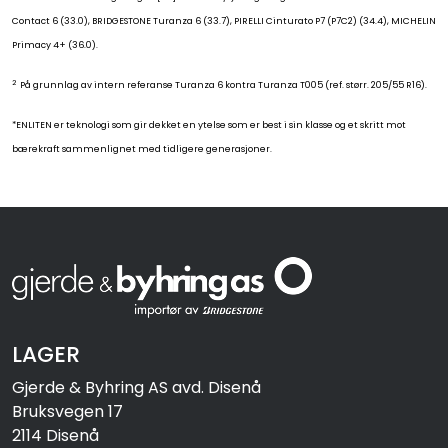
Contact 6 (33.0), BRIDGESTONE Turanza 6 (33.7), PIRELLI Cinturato P7 (P7C2) (34.4), MICHELIN
Primacy 4+ (36.0).
2
På grunnlag av intern referanse Turanza 6 kontra Turanza T005 (ref. størr. 205/55 R16).
*ENLITEN er teknologi som gir dekket en ytelse som er best i sin klasse og et skritt mot
bærekraft sammenlignet med tidligere generasjoner.
LAGER
Gjerde & Byhring AS avd. Disenå
Bruksvegen 17
2114 Disenå