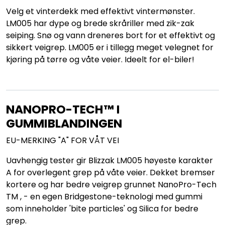
Velg et vinterdekk med effektivt vintermønster.
LM005 har dype og brede skråriller med zik-zak
seiping. Snø og vann dreneres bort for et effektivt og
sikkert veigrep. LM005 er i tillegg meget velegnet for
kjøring på tørre og våte veier. Ideelt for el-biler!
NANOPRO-TECH™ I
GUMMIBLANDINGEN
EU-MERKING "A" FOR VÅT VEI
Uavhengig tester gir Blizzak LM005 høyeste karakter
A for overlegent grep på våte veier. Dekket bremser
kortere og har bedre veigrep grunnet NanoPro-Tech
TM , - en egen Bridgestone-teknologi med gummi
som inneholder 'bite particles' og Silica for bedre
grep.