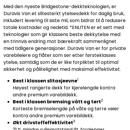
Med den nyeste Bridgestone-dekkteknologien, er
Duravis Van et slitesterkt ytelsesdekk for daglig bruk,
inkludert levering til siste mil, som bidrar til å redusere
totale kostnader og nedetid. *ENLITEN er et sett med
teknologier som gir klassens beste dekkytelse med
en trinnvis endring mot bærekraft sammenlignet
med tidligere generasjoner. Duravis Van er for private
varebileiere og flåter som ser etter førsteklasses
ytelse, samtidig som de er like forpliktet til optimal
sikkerhet og pålitelighet med maksimal effektivitet.
1
Best i klassen slitasjeevne
Høyest rangerte dekk for kjørelengde kontra
andre premium varebildekk.
2
Best i klassen bremsing vått og tørt
Korteste bremselengde på våte og tørre veier
kontra andre premium varebildekk.
3
Økt drivstoffeffektivitet
21 % mindre rullemotstand ift. forgjenger.