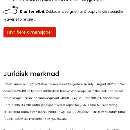
Klar for elbil
: Dekket er designet for å oppfylle de spesielle
kravene for elbiler.
Finn flere dimensjoner
Juridisk merknad
1
Tests carried out by TÜV SÜD on the request of Bridgestone in July – August 2022 with VW
Caravelle 2.0 TDI, on tyre size 205/65 R16C Duravis Van compared to the performances of
main competitors in the same segment: MICHELIN Agilis 3, CONTINENTAL VanContact
Ultra, GOODYEAR EfficientGrip Cargo2. TÜV SÜD Report No. [713262236]. MILEAGE rating:
BRIDGESTONE Duravis Van (100%), MICHELIN Agilis 3 (96.7%), CONTINENTAL VanContact Ultra
(93.3%), GOODYEAR EfficientGrip Cargo2 (64.4%).
2