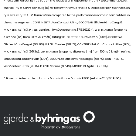
Tests carried out by TÜV SÜD on the request of Bridgestone in July - September 2022 at
the facility of ATP Papenburg (D) for tests with VW Caravelle & Mercedes-Benz Sprinter, on
tyre size 205/65 R16C Duravis Van compared to the performances of main competitors in
the same segment: CONTINENTAL VanContact Ultra, GOODYEAR EfficientGrip Cargo2,
MICHELIN Agilis 3, PIRELLI Carrier. TÜV SÜD Report No. [713262224]. WET BRAKING [Stopping
distance [m] from 80 to 20 km/h] rating: BRIDGESTONE Duravis Van (100%), GOODYEAR
EfficientGrip Cargo2 (99.9%), PIRELLI Carrier (98.5%), CONTINENTAL VanContact Ultra (97%),
MICHELIN Agilis 3 (95.3%). DRY BRAKING [Stopping distance [m] from 100 to 0 km/h] rating:
BRIDGESTONE Duravis Van (100%), GOODYEAR EfficientGrip Cargo2 (98.7%), CONTINENTAL
VanContact Ultra (98.1%), PIRELLI Carrier (97.4%), MICHELIN Agilis 3 (96.3%).
3
Based on internal benchmark Duravis Van vs Duravis R660 (ref. size 205/65 R16C).