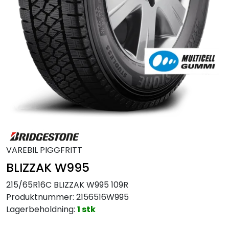
MC
Tilbudstorget
VAREBIL PIGGFRITT
BLIZZAK W995
215/65R16C BLIZZAK W995 109R
Produktnummer:
2156516W995
Lagerbeholdning:
1 stk