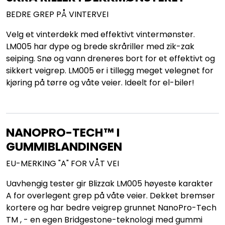
BEDRE GREP PÅ VINTERVEI
Velg et vinterdekk med effektivt vintermønster.
LM005 har dype og brede skråriller med zik-zak
seiping. Snø og vann dreneres bort for et effektivt og
sikkert veigrep. LM005 er i tillegg meget velegnet for
kjøring på tørre og våte veier. Ideelt for el-biler!
NANOPRO-TECH™ I
GUMMIBLANDINGEN
EU-MERKING "A" FOR VÅT VEI
Uavhengig tester gir Blizzak LM005 høyeste karakter
A for overlegent grep på våte veier. Dekket bremser
kortere og har bedre veigrep grunnet NanoPro-Tech
TM , - en egen Bridgestone-teknologi med gummi