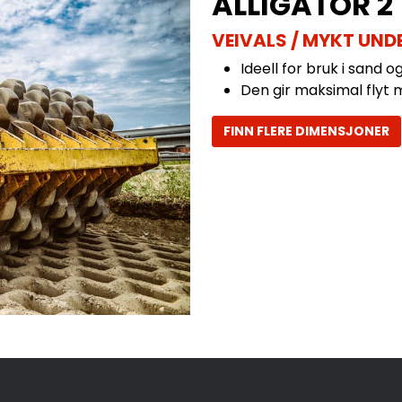
ALLIGATOR 2 
VEIVALS / MYKT UND
Ideell for bruk i sand 
Den gir maksimal flyt 
FINN FLERE DIMENSJONER