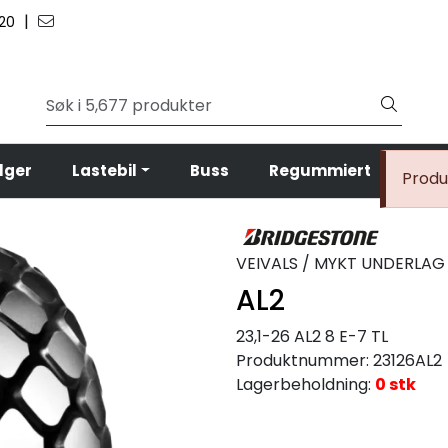
|
 20
lger
Lastebil
Buss
Regummiert
Anl
Produk
VEIVALS / MYKT UNDERLAG
AL2
23,1-26 AL2 8 E-7 TL
Produktnummer:
23126AL2
Lagerbeholdning:
0 stk