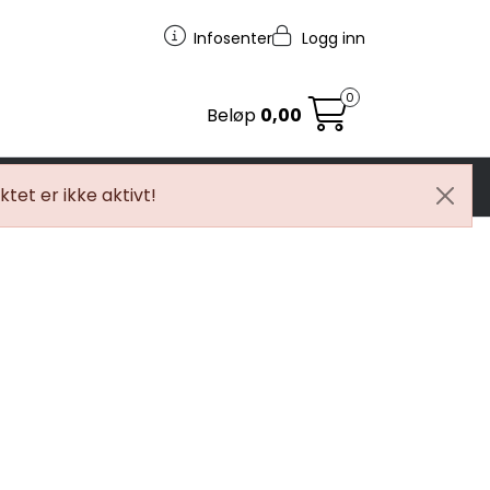
Infosenter
Logg inn
0
Beløp
0,00
egg
MC
Tilbudstorget
tet er ikke aktivt!