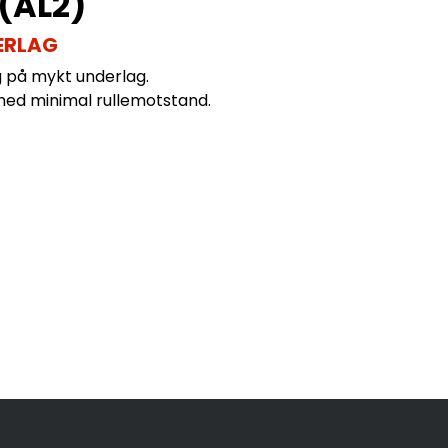
(AL2)
ERLAG
og på mykt underlag.
med minimal rullemotstand.