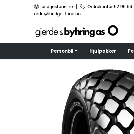
Skip to main content
|
bridgestone.no
Ordrekontor 62 96 69
ordre@bridgestone.no
Personbil
Hjulpakker
Fe