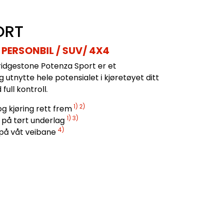
ORT
PERSONBIL / SUV/ 4X4
Bridgestone Potenza Sport er et
utnytte hele potensialet i kjøretøyet ditt
full kontroll.
1) 2)
 og kjøring rett frem
1) 3)
på tørt underlag
4)
på våt veibane