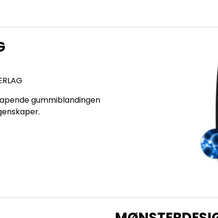
G
ERLAG
nyskapende gummiblandingen
genskaper.
MØNSTERDESIG