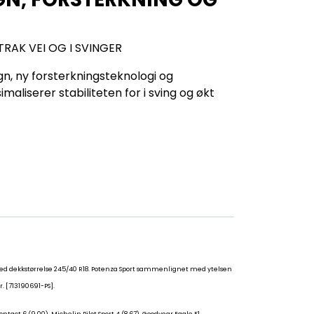
TRAK VEI OG I SVINGER
, ny forsterkningsteknologi og
liserer stabiliteten for i sving og økt
SI, med dekkstørrelse 245/40 R18. Potenza Sport sammenlignet med ytelsen
. [713190691-PS].