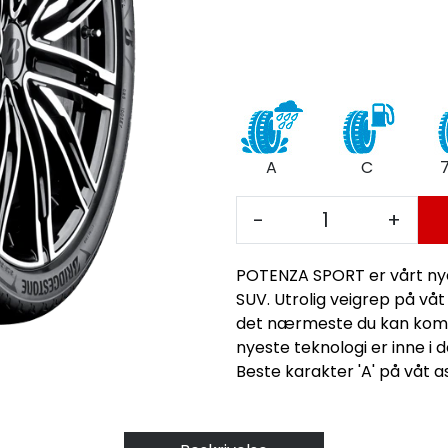
A
C
-
+
POTENZA SPORT er vårt nyes
SUV. Utrolig veigrep på våt 
det nærmeste du kan komme
nyeste teknologi er inne i d
Beste karakter 'A' på våt as