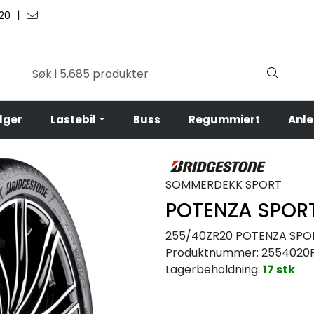
|
 20
lger
Lastebil
Buss
Regummiert
Anl
SOMMERDEKK SPORT
POTENZA SPOR
255/40ZR20 POTENZA SPOR
Produktnummer:
2554020
Lagerbeholdning:
17 stk