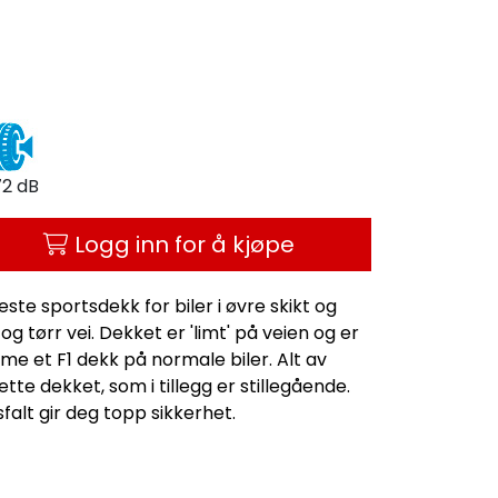
72 dB
Logg inn for å kjøpe
te sportsdekk for biler i øvre skikt og
og tørr vei. Dekket er 'limt' på veien og er
 et F1 dekk på normale biler. Alt av
ette dekket, som i tillegg er stillegående.
falt gir deg topp sikkerhet.