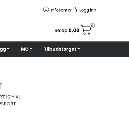
Infosenter
Logg inn
0
Beløp
0,00
egg
MC
Tilbudstorget
T
T 101Y XL
PSPORT