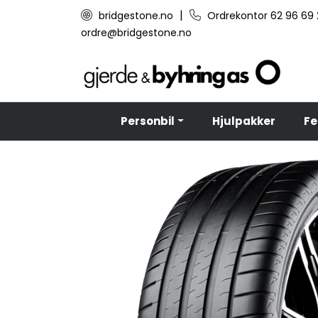
Skip to main content
|
bridgestone.no
Ordrekontor 62 96 69
ordre@bridgestone.no
Personbil
Hjulpakker
Fe