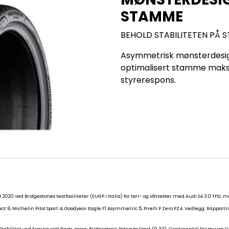
STAMME
BEHOLD STABILITETEN PÅ S
Asymmetrisk mønsterdesign
optimalisert stamme maksima
styrerespons.
er 2020 ved Bridgestones testfasiliteter (EUGP i Italia) for tørr- og våttester med Audi S4 3.0 TF
Michelin Pilot Sport 4, Goodyear Eagle F1 Asymmetric 5, Pirelli P Zero PZ4. Vedlegg: Rapportnr