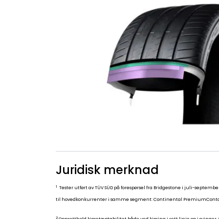
Juridisk merknad
1
Tester utført av TÜV SÜD på forespørsel fra Bridgestone i juli-septemb
til hovedkonkurrenter i samme segment: Continental PremiumContact 6, 
2