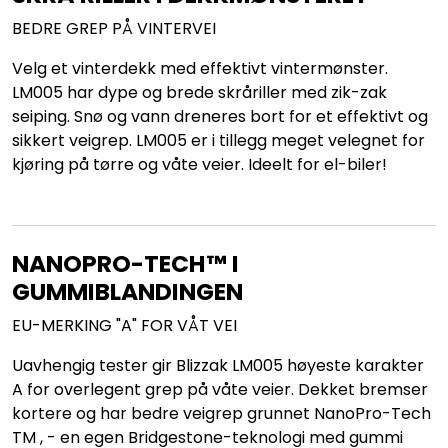
BEDRE GREP PÅ VINTERVEI
Velg et vinterdekk med effektivt vintermønster.
LM005 har dype og brede skråriller med zik-zak
seiping. Snø og vann dreneres bort for et effektivt og
sikkert veigrep. LM005 er i tillegg meget velegnet for
kjøring på tørre og våte veier. Ideelt for el-biler!
NANOPRO-TECH™ I
GUMMIBLANDINGEN
EU-MERKING "A" FOR VÅT VEI
Uavhengig tester gir Blizzak LM005 høyeste karakter
A for overlegent grep på våte veier. Dekket bremser
kortere og har bedre veigrep grunnet NanoPro-Tech
TM , - en egen Bridgestone-teknologi med gummi