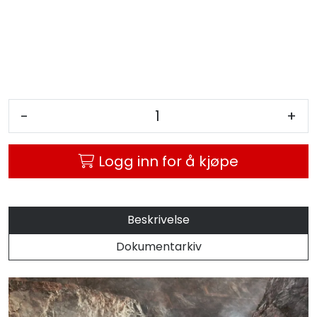
-
+
Logg inn for å kjøpe
Beskrivelse
Dokumentarkiv