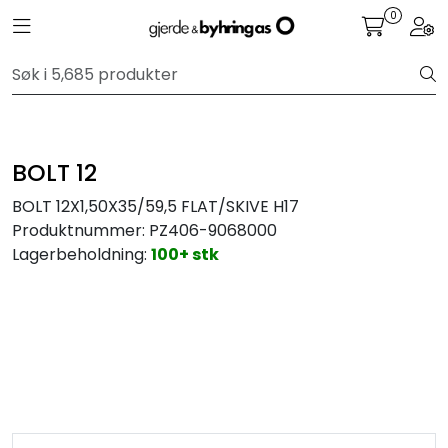
Skip to main content
0
Toggle navigation
Togg
Personbil
Hjulpakker
BOLT 12
Felger
BOLT 12X1,50X35/59,5 FLAT/SKIVE H17
Produktnummer:
PZ406-9068000
Lastebil
Lagerbeholdning:
100+ stk
Buss
Regummiert
Anlegg