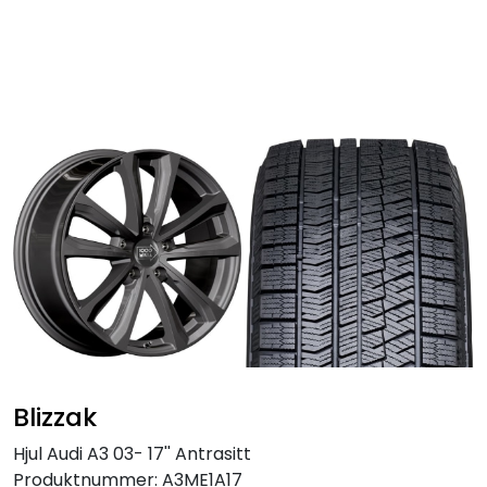
Skip to main content
Personbil
Hjulpakker
Felger
Lastebil
Buss
Regummiert
Blizzak
Anlegg
Hjul Audi A3 03- 17'' Antrasitt
Produktnummer:
A3ME1A17