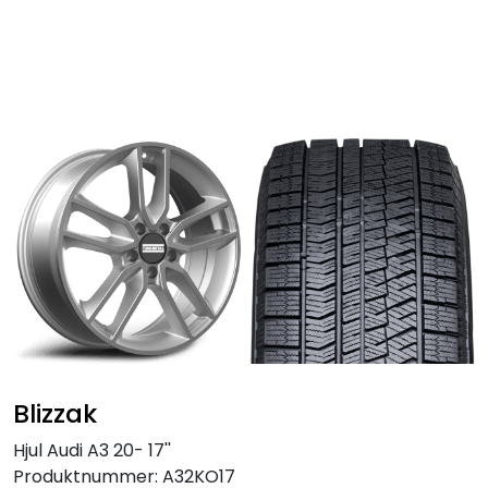
Skip to main content
Personbil
Hjulpakker
Felger
Lastebil
Buss
Regummiert
Blizzak
Anlegg
Hjul Audi A3 20- 17''
Produktnummer:
A32KO17