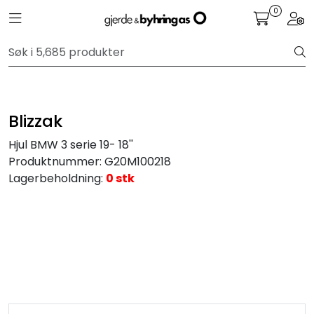
Skip to main content
0
Toggle navigation
Togg
Personbil
Hjulpakker
Blizzak
Felger
Hjul BMW 3 serie 19- 18''
Produktnummer:
G20M100218
Lastebil
Lagerbeholdning:
0 stk
Buss
Regummiert
Anlegg