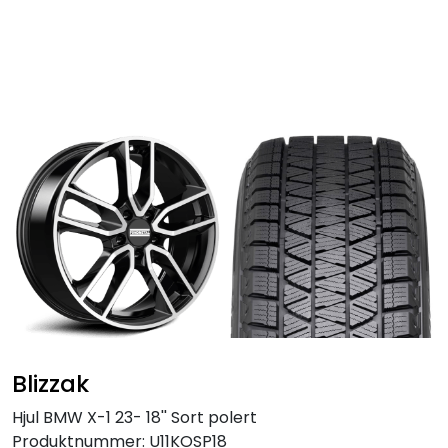
Skip to main content
Personbil
Hjulpakker
Felger
Lastebil
Buss
Regummiert
Blizzak
Anlegg
Hjul BMW X-1 23- 18'' Sort polert
Produktnummer:
U11KOSP18