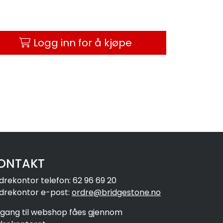
Logg inn for å kjøpe
ONTAKT
drekontor telefon: 62 96 69 20
drekontor e-post:
ordre@bridgestone.no
ilgang til webshop fåes gjennom