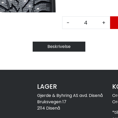
-
+
Beskrivelse
LAGER
K
Gjerde & Byhring AS avd. Disenå
Or
Bruksvegen 17
Or
2114 Disenå
*t