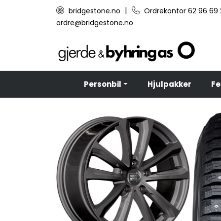
Skip to main content
|
bridgestone.no
Ordrekontor 62 96 69
ordre@bridgestone.no
Personbil
Hjulpakker
Fe