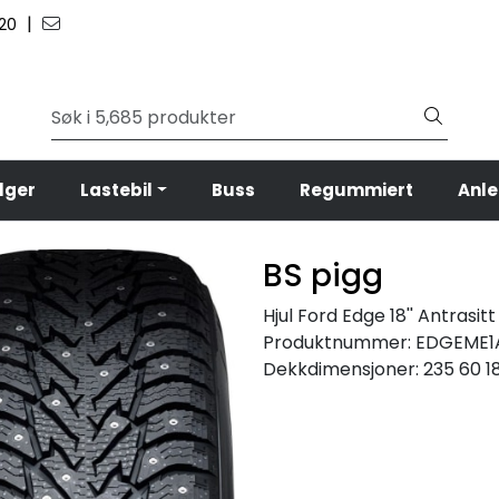
|
 20
lger
Lastebil
Buss
Regummiert
Anl
BS pigg
Hjul Ford Edge 18'' Antrasitt
Produktnummer:
EDGEME1
Dekkdimensjoner:
235 60 1