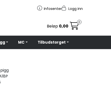
Infosenter
Logg inn
0
Beløp
0,00
egg
MC
Tilbudstorget
 pigg
A18P
8