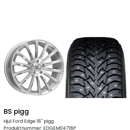
Skip to main content
Personbil
Hjulpakker
Felger
Lastebil
Buss
Regummiert
BS pigg
Anlegg
Hjul Ford Edge 18'' pigg
Produktnummer:
EDGEM04718P