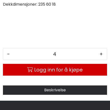
Dekkdimensjoner:
235 60 18
MC
Tilbudstorget
-
+
Logg inn for å kjøpe
Beskrivelse