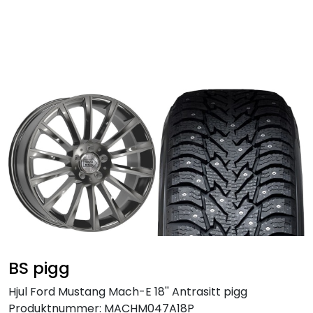
Skip to main content
Personbil
Hjulpakker
Felger
Lastebil
Buss
Regummiert
BS pigg
Anlegg
Hjul Ford Mustang Mach-E 18'' Antrasitt pigg
Produktnummer:
MACHM047A18P