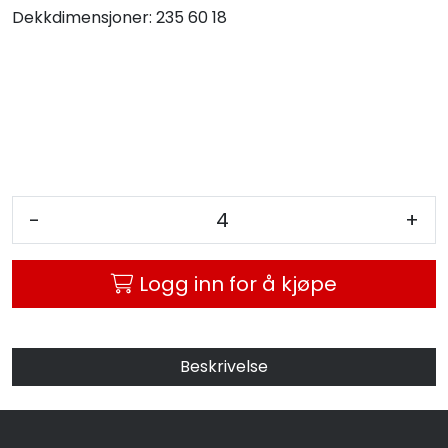
Dekkdimensjoner:
235 60 18
MC
Tilbudstorget
-
+
Logg inn for å kjøpe
Beskrivelse