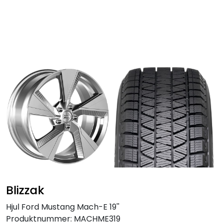
Skip to main content
Personbil
Hjulpakker
Felger
Lastebil
Buss
Regummiert
Blizzak
Anlegg
Hjul Ford Mustang Mach-E 19''
Produktnummer:
MACHME319