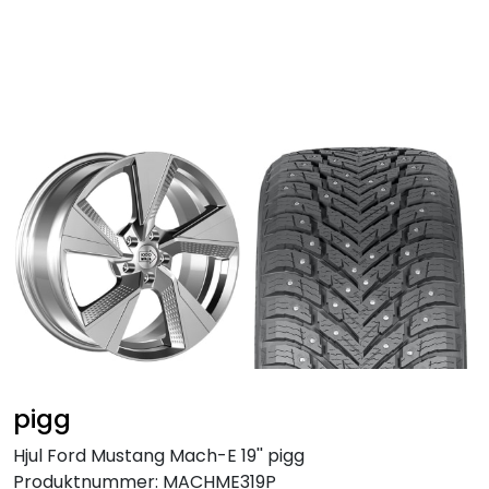
Skip to main content
Personbil
Hjulpakker
Felger
Lastebil
Buss
Regummiert
pigg
Anlegg
Hjul Ford Mustang Mach-E 19'' pigg
Produktnummer:
MACHME319P