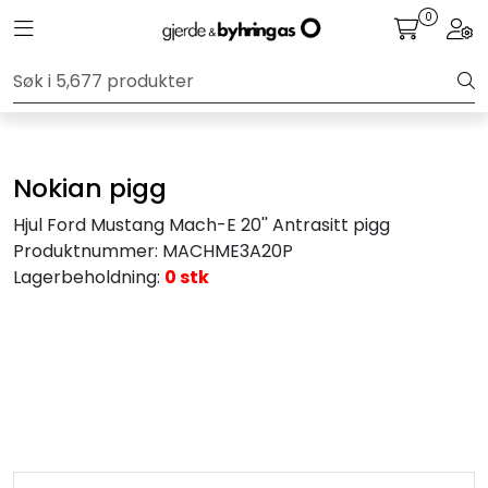
Skip to main content
0
Toggle navigation
Togg
Personbil
Hjulpakker
Nokian pigg
Felger
Hjul Ford Mustang Mach-E 20'' Antrasitt pigg
Produktnummer:
MACHME3A20P
Lastebil
Lagerbeholdning:
0 stk
Buss
Regummiert
Anlegg