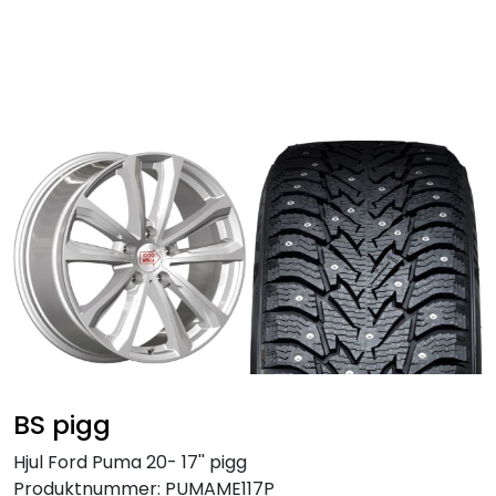
Skip to main content
Personbil
Hjulpakker
Felger
Lastebil
Buss
Regummiert
BS pigg
Anlegg
Hjul Ford Puma 20- 17'' pigg
Produktnummer:
PUMAME117P