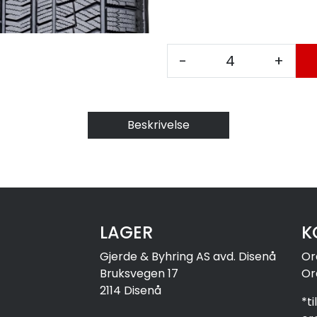
-
+
Beskrivelse
LAGER
K
Gjerde & Byhring AS avd. Disenå
Or
Bruksvegen 17
Or
2114 Disenå
*t