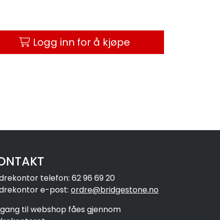
Logg inn for å kjøpe
ONTAKT
drekontor telefon: 62 96 69 20
drekontor e-post:
ordre@bridgestone.no
ilgang til webshop fåes gjennom