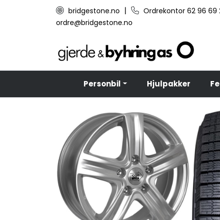
Skip to main content
|
bridgestone.no
Ordrekontor 62 96 69
ordre@bridgestone.no
Personbil
Hjulpakker
Fe