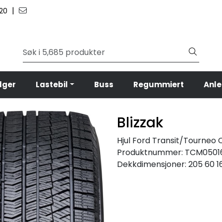
|
 20
lger
Lastebil
Buss
Regummiert
Anl
Blizzak
Hjul Ford Transit/Tourneo C
Produktnummer:
TCM0501
Dekkdimensjoner:
205 60 1