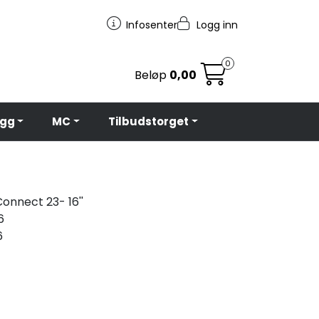
Infosenter
Logg inn
0
Beløp
0,00
egg
MC
Tilbudstorget
onnect 23- 16''
6
6