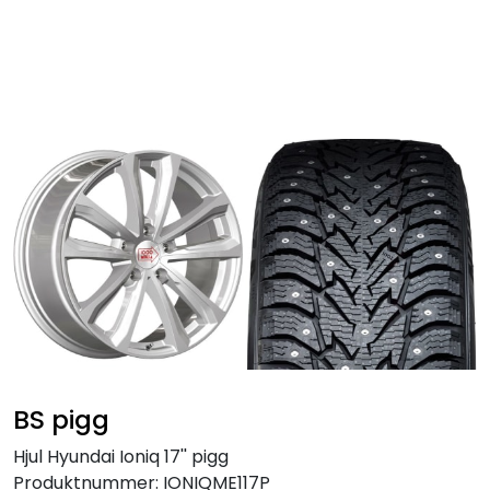
Skip to main content
Personbil
Hjulpakker
Felger
Lastebil
Buss
Regummiert
BS pigg
Anlegg
Hjul Hyundai Ioniq 17'' pigg
Produktnummer:
IONIQME117P