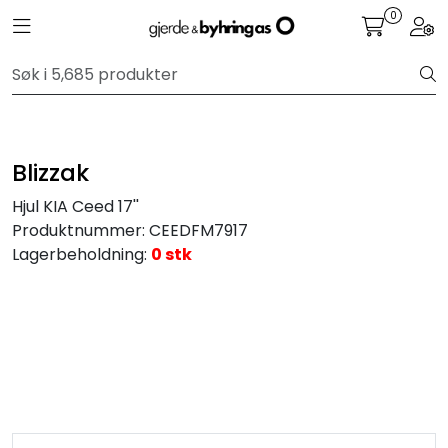
Skip to main content
0
Toggle navigation
Togg
Personbil
Hjulpakker
Blizzak
Felger
Hjul KIA Ceed 17''
Produktnummer:
CEEDFM7917
Lastebil
Lagerbeholdning:
0 stk
Buss
Regummiert
Anlegg