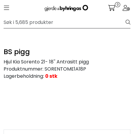
Skip to main content
0
Toggle navigation
Togg
Personbil
Hjulpakker
BS pigg
Felger
Hjul Kia Sorento 21- 18'' Antrasitt pigg
Produktnummer:
SORENTOME1A18P
Lastebil
Lagerbeholdning:
0 stk
Buss
Regummiert
Anlegg