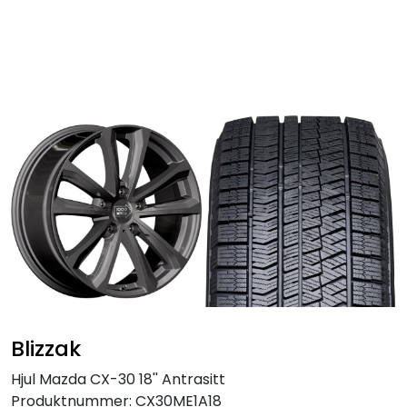
Skip to main content
Personbil
Hjulpakker
Felger
Lastebil
Buss
Regummiert
Blizzak
Anlegg
Hjul Mazda CX-30 18'' Antrasitt
Produktnummer:
CX30ME1A18