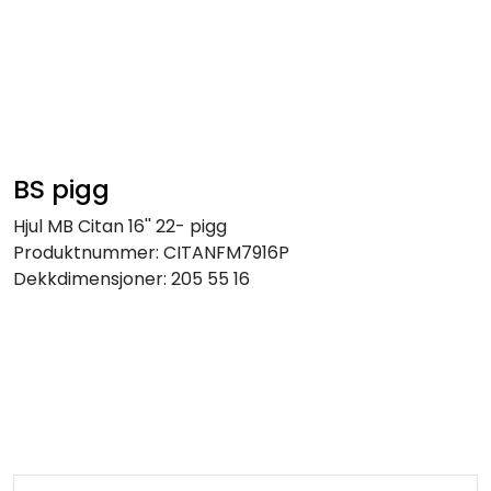
Skip to main content
Personbil
Hjulpakker
BS pigg
Felger
Hjul MB Citan 16'' 22- pigg
Produktnummer:
CITANFM7916P
Lastebil
Dekkdimensjoner:
205 55 16
Buss
Regummiert
Anlegg