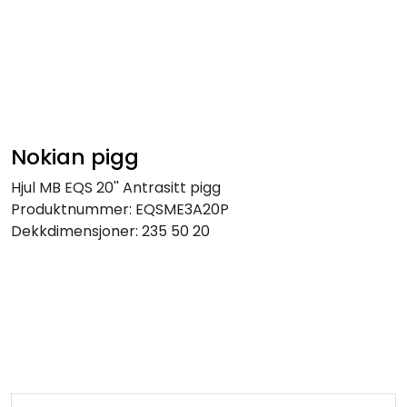
Skip to main content
Personbil
Hjulpakker
Nokian pigg
Felger
Hjul MB EQS 20'' Antrasitt pigg
Produktnummer:
EQSME3A20P
Lastebil
Dekkdimensjoner:
235 50 20
Buss
Regummiert
Anlegg