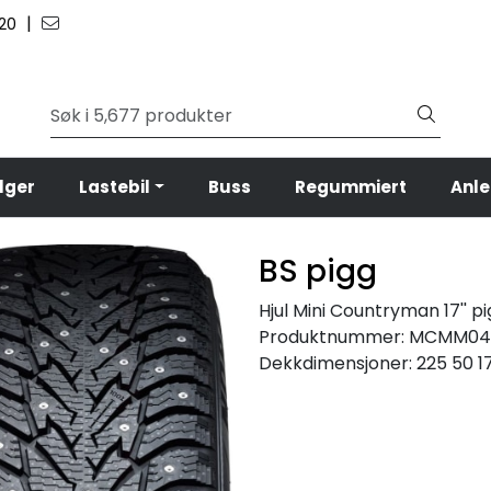
|
 20
lger
Lastebil
Buss
Regummiert
Anl
BS pigg
Hjul Mini Countryman 17'' p
Produktnummer:
MCMM04
Dekkdimensjoner:
225 50 1