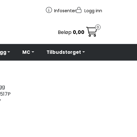
Infosenter
Logg inn
0
Beløp
0,00
egg
MC
Tilbudstorget
igg
517P
7