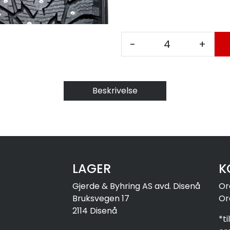
-
+
Beskrivelse
LAGER
K
Gjerde & Byhring AS avd. Disenå
Or
Bruksvegen 17
Or
2114 Disenå
*t