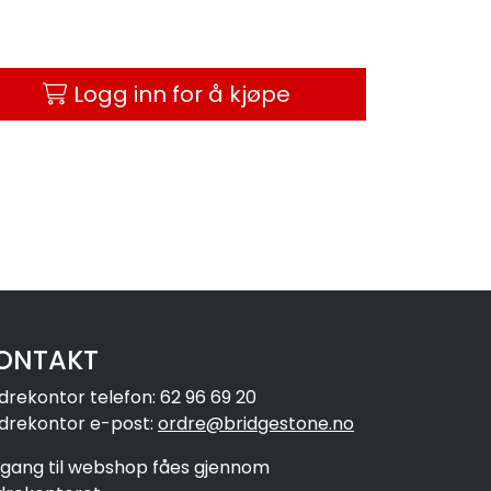
Logg inn for å kjøpe
ONTAKT
drekontor telefon: 62 96 69 20
drekontor e-post:
ordre@bridgestone.no
ilgang til webshop fåes gjennom