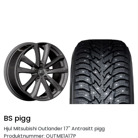
Skip to main content
Personbil
Hjulpakker
Felger
Lastebil
Buss
Regummiert
BS pigg
Anlegg
Hjul Mitsubishi Outlander 17'' Antrasitt pigg
Produktnummer:
OUTME1A17P