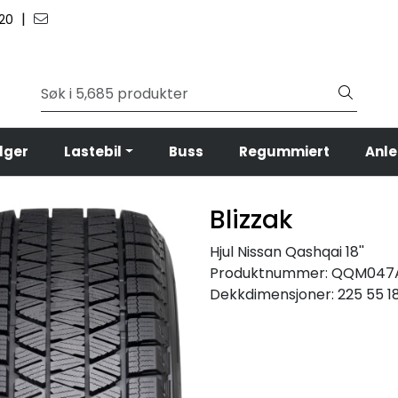
|
 20
lger
Lastebil
Buss
Regummiert
Anl
Blizzak
Hjul Nissan Qashqai 18''
Produktnummer:
QQM047
Dekkdimensjoner:
225 55 1