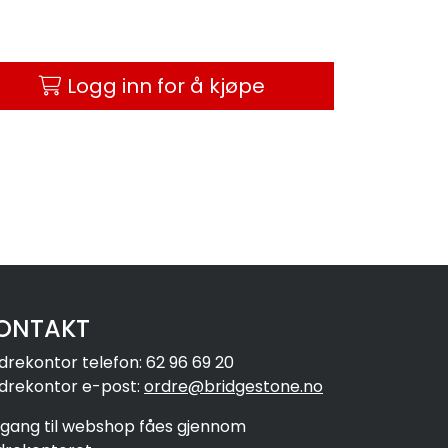
Logg inn for å kjøpe
ONTAKT
drekontor telefon: 62 96 69 20
drekontor e-post:
ordre@bridgestone.no
ilgang til webshop fåes gjennom