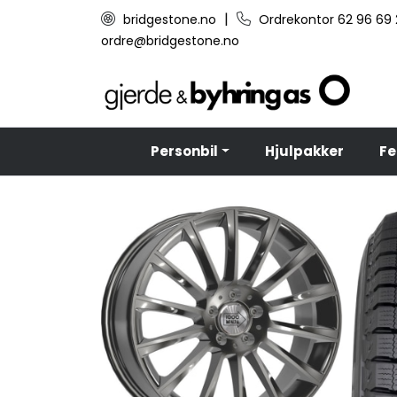
Skip to main content
|
bridgestone.no
Ordrekontor 62 96 69
ordre@bridgestone.no
Personbil
Hjulpakker
Fe