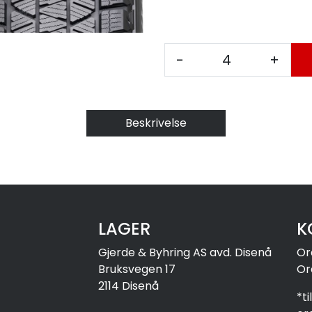
-
+
Beskrivelse
LAGER
K
Gjerde & Byhring AS avd. Disenå
Or
Bruksvegen 17
Or
2114 Disenå
*t