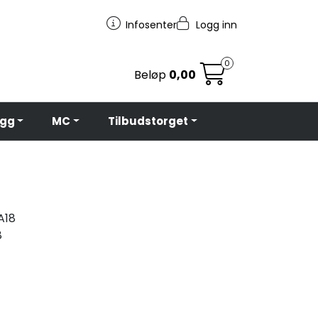
Infosenter
Logg inn
0
Beløp
0,00
egg
MC
Tilbudstorget
A18
8