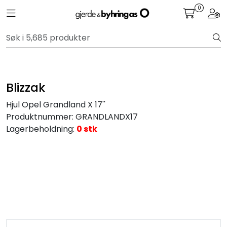
Skip to main content
0
Toggle navigation
Togg
Personbil
Hjulpakker
Blizzak
Felger
Hjul Opel Grandland X 17''
Produktnummer:
GRANDLANDX17
Lastebil
Lagerbeholdning:
0 stk
Buss
Regummiert
Anlegg