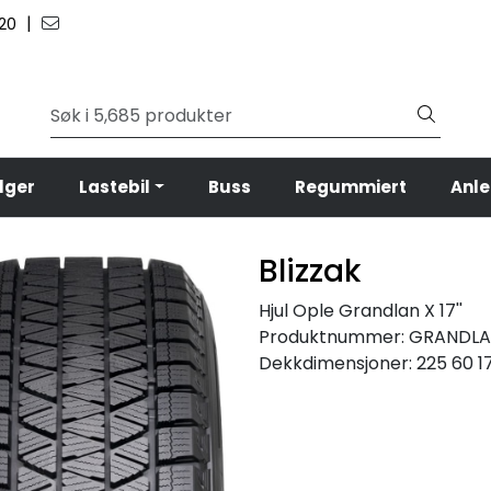
|
 20
lger
Lastebil
Buss
Regummiert
Anl
Blizzak
Hjul Ople Grandlan X 17''
Produktnummer:
GRANDLA
Dekkdimensjoner:
225 60 1