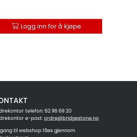
Logg inn for å kjøpe
ONTAKT
drekontor telefon: 62 96 69 20
drekontor e-post:
ordre@bridgestone.no
ilgang til webshop fåes gjennom