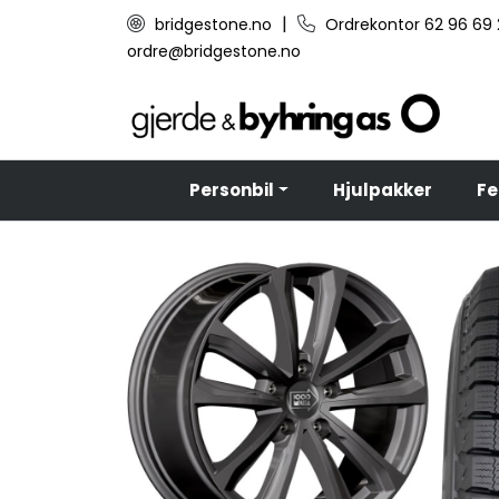
Skip to main content
|
bridgestone.no
Ordrekontor 62 96 69
ordre@bridgestone.no
Personbil
Hjulpakker
Fe