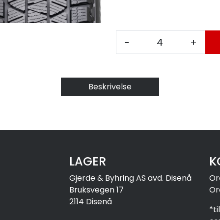
-
+
Beskrivelse
LAGER
K
Gjerde & Byhring AS avd. Disenå
Or
Bruksvegen 17
Or
2114 Disenå
*t