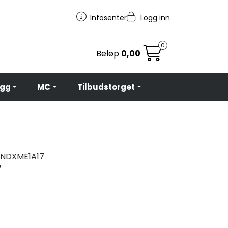
Infosenter
Logg inn
0
Beløp
0,00
egg
MC
Tilbudstorget
NDXME1A17
7