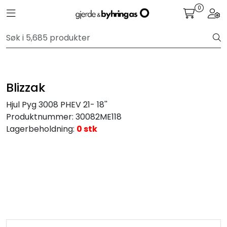
Skip to main content
0
Toggle navigation
Togg
Personbil
Hjulpakker
Blizzak
Felger
Hjul Pyg 3008 PHEV 21- 18''
Produktnummer:
30082ME118
Lastebil
Lagerbeholdning:
0 stk
Buss
Regummiert
Anlegg