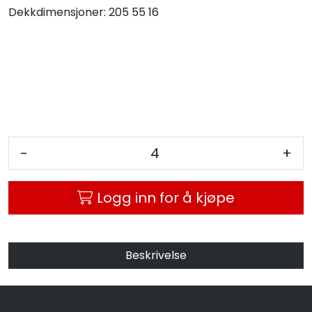
Dekkdimensjoner:
205 55 16
MC
Tilbudstorget
-
+
Logg inn for å kjøpe
Beskrivelse