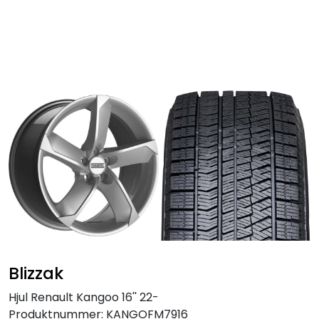
Skip to main content
Personbil
Hjulpakker
Felger
Lastebil
Buss
Regummiert
Blizzak
Anlegg
Hjul Renault Kangoo 16'' 22-
Produktnummer:
KANGOFM7916