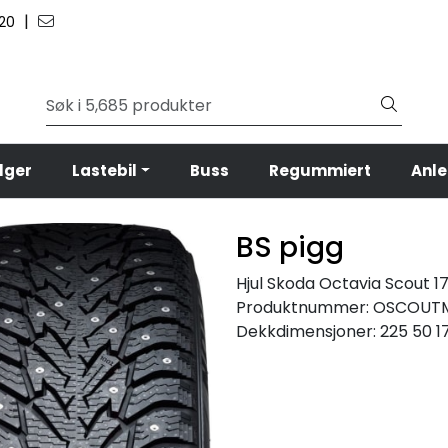
|
 20
lger
Lastebil
Buss
Regummiert
Anl
BS pigg
Hjul Skoda Octavia Scout 17'
Produktnummer:
OSCOUTM
Dekkdimensjoner:
225 50 1