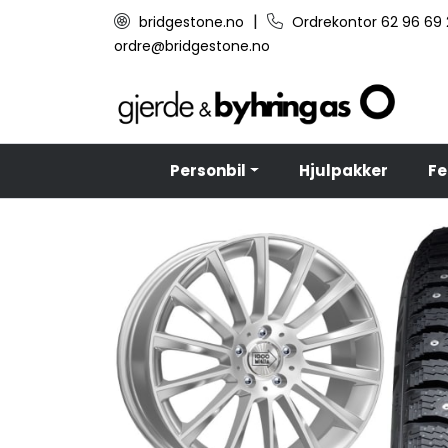
Skip to main content
|
bridgestone.no
Ordrekontor 62 96 69
ordre@bridgestone.no
Personbil
Hjulpakker
Fe