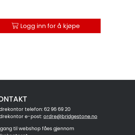
Logg inn for å kjøpe
ONTAKT
drekontor telefon: 62 96 69 20
drekontor e-post:
ordre@bridgestone.no
ilgang til webshop fåes gjennom