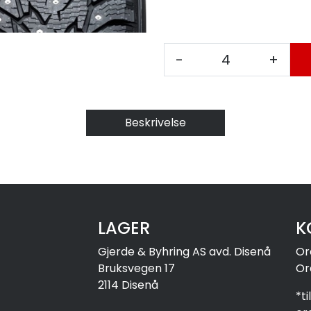
-
+
Beskrivelse
LAGER
K
Gjerde & Byhring AS avd. Disenå
Or
Bruksvegen 17
Or
2114 Disenå
*t