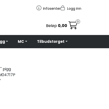
Infosenter
Logg inn
0
Beløp
0,00
egg
MC
Tilbudstorget
' pigg
04717P
7